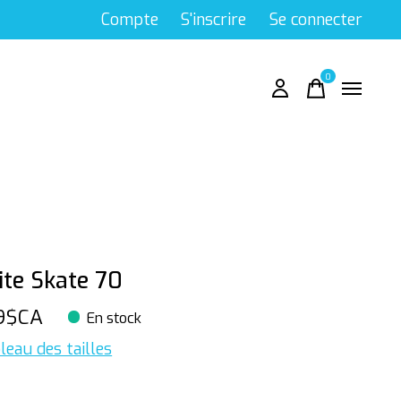
Compte
S'inscrire
Se connecter
0
items
ite Skate 70
9$CA
En stock
leau des tailles