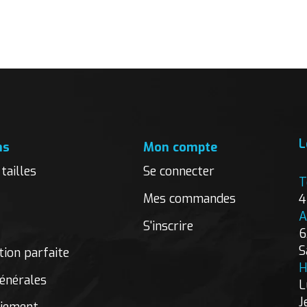
L
ns
Mon compte
tailles
Se connecter
T
Mes commandes
4
A
S'inscrire
6
S
ion parfaite
H
énérales
L
J